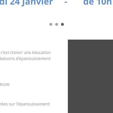
, c’est choisir une éducation
x besoins d’épanouissement
’école
rées sur l’épanouissement