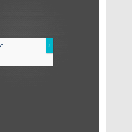
X
ICI