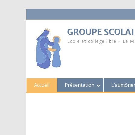
Skip
to
content
GROUPE SCOLAI
Ecole et collège libre – Le 
Accueil
Présentation
L’aumôner